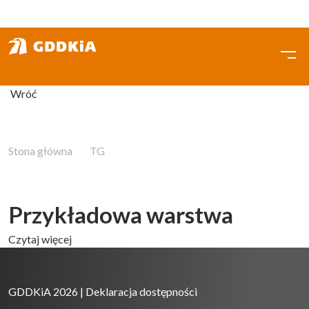
Przejdź
do
treści
Wróć
Stona główna
TG
Przykładowa warstwa
Przykładowa warstwa
Czytaj więcej
GDDKiA 2026 |
Deklaracja dostępności